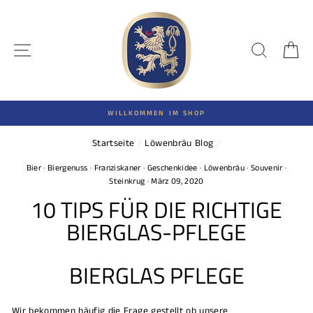
Direkt
zum
Inhalt
SEITENNAVIGATION
SUCHE
E
WILLKOMMEN IM SHOP
Startseite
/
Löwenbräu Blog
/
Bier
·
Biergenuss
·
Franziskaner
·
Geschenkidee
·
Löwenbräu
·
Souvenir
·
Steinkrug
·
März 09, 2020
10 TIPS FÜR DIE RICHTIGE
BIERGLAS-PFLEGE
BIERGLAS PFLEGE
Wir bekommen häufig die Frage gestellt ob unsere