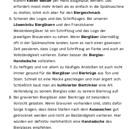
klarem
kalten Wasser
per Hand ausgespült werden. Das
erfordert meist mehr Arbeit als es einfach in die Spülmaschine
zu stellen, lohnt sich aber für den
Biergeschmack
.
Schonen des Logos und des Schriftzuges: Bei unseren
Löwenbräu
Biergläsern
und den Franziskaner
Weizenbiergläser ist ein Schriftzug und das Logo der
jeweiligen Brauereien zu sehen. Wenn
Biergläser
übermäßig
oft in der Spülmaschine landen, kann es nach einer gewissen
Zeit passieren, dass Logo und Schriftzug an Farbe und auch an
Vollständigkeit verlieren. Daher besser die
Bierglas-
Handwäsche
vollziehen.
Zu heftiges und vor allem zu häufiges Anstoßen ist auch nicht
immer gesund für die
Biergläser
und
Bierkrüge
aus Ton und
Stein. Schnell ist eine Macke geschlagen und man ärgert sich.
Schließlich baut man als
kultivierter Biertrinker
eine Art
Verbindung zu seinem Bierglas oder zu seinem Bierkrug auf.
Bei gravierten Biergläser oder Bierkrüge ist besonders
Vorsicht geboten. Wenn Gravuren vorhanden sind, stets dafür
Sorge tragen, dass diese Stellen nach dem
Auswaschen
gut
getrocknet werden und nicht an Beständigkeit verlieren. Hier
würden wir definitiv mehrheitlich eine
Handwäsche
des
Bierglases empfehlen.