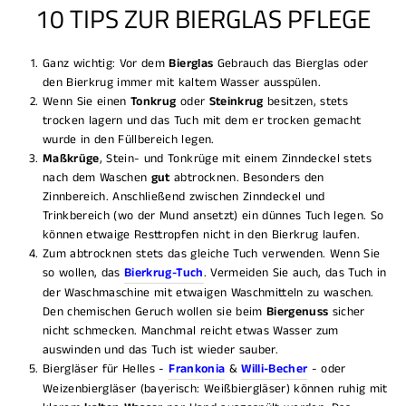
10 TIPS ZUR BIERGLAS PFLEGE
Ganz wichtig: Vor dem
Bierglas
Gebrauch das Bierglas oder
den Bierkrug immer mit kaltem Wasser ausspülen.
Wenn Sie einen
Tonkrug
oder
Steinkrug
besitzen, stets
trocken lagern und das Tuch mit dem er trocken gemacht
wurde in den Füllbereich legen.
Maßkrüge
, Stein- und Tonkrüge mit einem Zinndeckel stets
nach dem Waschen
gut
abtrocknen. Besonders den
Zinnbereich. Anschließend zwischen Zinndeckel und
Trinkbereich (wo der Mund ansetzt) ein dünnes Tuch legen. So
können etwaige Resttropfen nicht in den Bierkrug laufen.
Zum abtrocknen stets das gleiche Tuch verwenden. Wenn Sie
so wollen, das
Bierkrug-Tuch
. Vermeiden Sie auch, das Tuch in
der Waschmaschine mit etwaigen Waschmitteln zu waschen.
Den chemischen Geruch wollen sie beim
Biergenuss
sicher
nicht schmecken. Manchmal reicht etwas Wasser zum
auswinden und das Tuch ist wieder sauber.
Biergläser für Helles -
Frankonia
&
Willi-Becher
- oder
Weizenbiergläser (bayerisch: Weißbiergläser) können ruhig mit